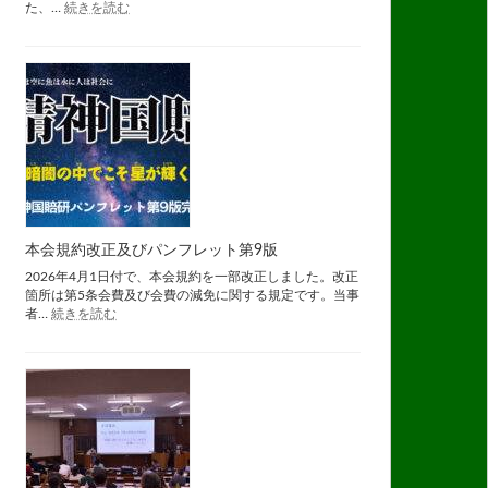
:
良
た、…
続きを読む
長
大
期
会
収
容
は、
心
理
学
的
に
は
「監
禁」
本会規約改正及びパンフレット第9版
国
2026年4月1日付で、本会規約を一部改正しました。改正
賠
箇所は第5条会費及び会費の減免に関する規定です。当事
通
:
者…
続きを読む
信
本
完
会
成
規
約
改
正
及
び
パ