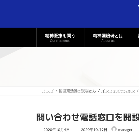
コ
ナ
ン
ビ
テ
ゲ
ン
ー
ツ
シ
へ
ョ
精神医療を問う
精神国賠研とは
ス
ン
Our insistence
About us
キ
に
ッ
移
プ
動
トップ
国賠研活動の現場から
インフォメーション
問い合わせ電話窓口を開
最
2020年10月4日
2020年10月9日
manager
終
更