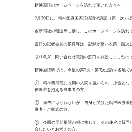
新
精神国賠のホームページを訪れて頂いた方々へ
日
時
9月30日に、精神医療国家賠償請求訴訟（第一次）
:
各新聞社の報道等に接し、このホームページを訪れ
当日の記者会見の模様等は、記録が整い次第、順次
取り急ぎ、問い合わせ電話の窓口を開設しましたの
精神国賠研では、今後の第2次・第3次提訴を各地で
① 精神科病院に長期の入院を強いられ、原告とな
神障害を抱える当事者の方。
② 原告にはなれないが、自身が受けた精神医療体
事者・ご家族の方。
③ 今回の国賠提訴の報に接して、その趣旨に賛同
会したいとお考えの方。