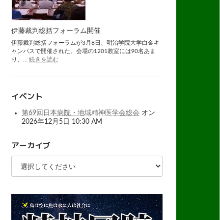
ン
フ
レ
ッ
伊藤裁判総括フォーラム開催
ト
伊藤裁判総括フォーラムが3月8日、明治学院大学白金キ
第
ャンパスで開催された。会場の1201教室には90名あま
9
:
り、…
続きを読む
版
伊
藤
裁
判
イベント
総
括
第69回日本病院・地域精神医学会総会
オン
フ
2026年12月5日 10:30 AM
ォ
ー
ラ
アーカイブ
ム
開
催