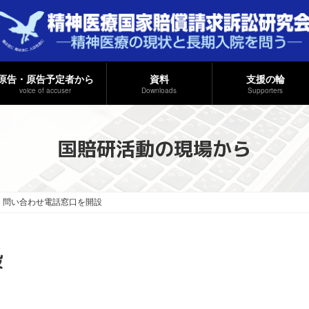
原告・原告予定者から
資料
支援の輪
voice of accuser
Downloads
Supporters
国賠研活動の現場から
問い合わせ電話窓口を開設
設