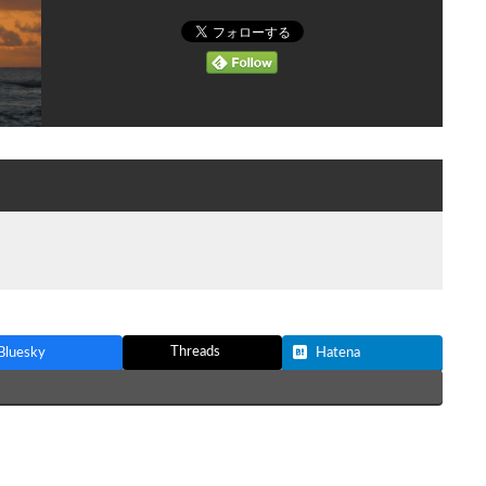
Threads
Bluesky
Hatena