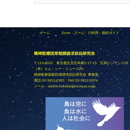
ホーム
Zoom〈ズーム〉の利用・接続ガイド
精神医療国家賠償請求訴訟研究会
〒113-0033 東京都文京区本郷2-17-13 広和レジデンス2F
（有）エム・シー・ミューズ内
精神医療国家賠償請求訴訟研究会 事務局
電話 03-3812-0383 FAX 03-3812-0376
メール：
seishin.kokubai@mcmuse.co.jp