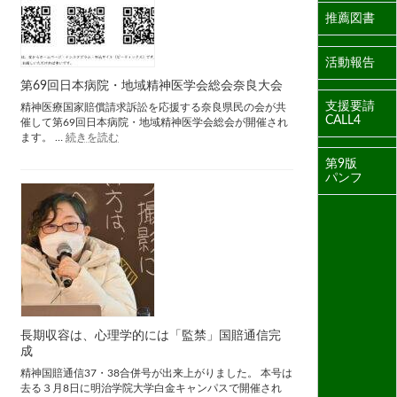
推薦図書
活動報告
第69回日本病院・地域精神医学会総会奈良大会
支援要請
精神医療国家賠償請求訴訟を応援する奈良県民の会が共
CALL4
催して第69回日本病院・地域精神医学会総会が開催され
:
ます。 …
続きを読む
第
第9版
69
回
パンフ
日
本
病
院・
地
域
精
神
医
学
長期収容は、心理学的には「監禁」国賠通信完
会
成
総
会
精神国賠通信37・38合併号が出来上がりました。 本号は
奈
去る３月8日に明治学院大学白金キャンパスで開催され