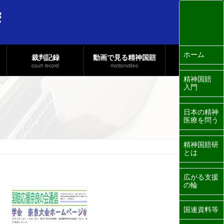
ホーム
裁判記録
動画で見る精神国賠
court record
motionvideo
精神国賠
入門
日本の精神
医療を問う
精神国賠研
とは
広がる支援
の輪
国連資料等