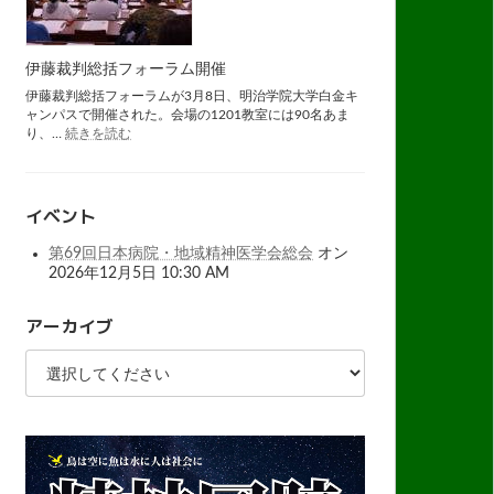
ン
フ
レ
ッ
伊藤裁判総括フォーラム開催
ト
伊藤裁判総括フォーラムが3月8日、明治学院大学白金キ
第
ャンパスで開催された。会場の1201教室には90名あま
9
:
り、…
続きを読む
版
伊
藤
裁
判
イベント
総
括
第69回日本病院・地域精神医学会総会
オン
フ
2026年12月5日 10:30 AM
ォ
ー
ラ
アーカイブ
ム
開
催