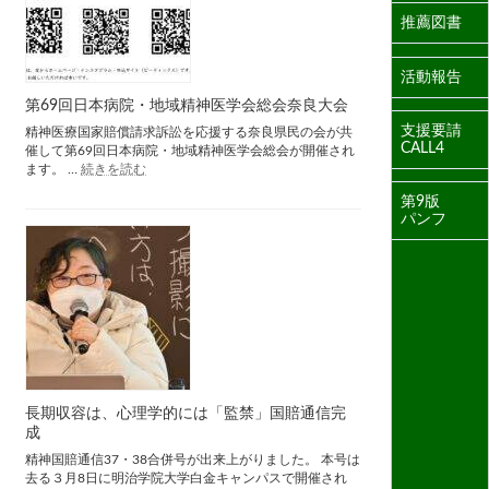
推薦図書
活動報告
第69回日本病院・地域精神医学会総会奈良大会
支援要請
精神医療国家賠償請求訴訟を応援する奈良県民の会が共
CALL4
催して第69回日本病院・地域精神医学会総会が開催され
:
ます。 …
続きを読む
第
第9版
69
回
パンフ
日
本
病
院・
地
域
精
神
医
学
長期収容は、心理学的には「監禁」国賠通信完
会
成
総
会
精神国賠通信37・38合併号が出来上がりました。 本号は
奈
去る３月8日に明治学院大学白金キャンパスで開催され