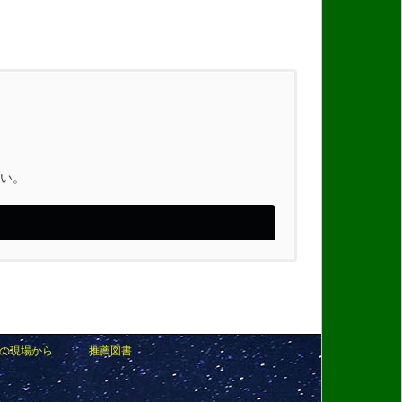
い。
の現場から
推薦図書