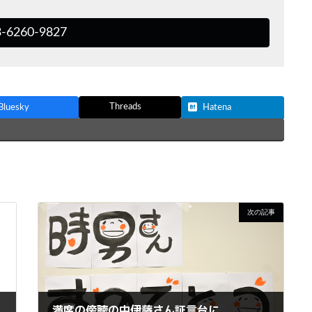
3-6260-9827
Threads
Bluesky
Hatena
次の記事
満席の傍聴の中伊藤さん証言台に