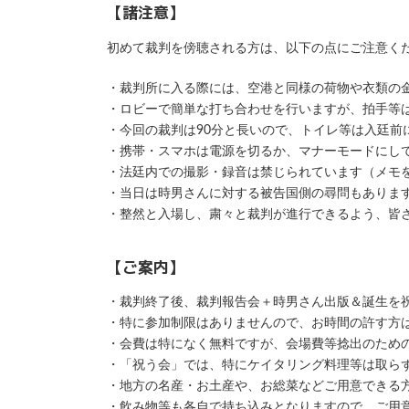
【諸注意】
初めて裁判を傍聴される方は、以下の点にご注意く
・裁判所に入る際には、空港と同様の荷物や衣類の
・ロビーで簡単な打ち合わせを行いますが、拍手等
・今回の裁判は90分と長いので、トイレ等は入廷前
・携帯・スマホは電源を切るか、マナーモードにし
・法廷内での撮影・録音は禁じられています（メモ
・当日は時男さんに対する被告国側の尋問もありま
・整然と入場し、粛々と裁判が進行できるよう、皆
【ご案内】
・裁判終了後、裁判報告会＋時男さん出版＆誕生を
・特に参加制限はありませんので、お時間の許す方
・会費は特になく無料ですが、会場費等捻出のため
・「祝う会」では、特にケイタリング料理等は取ら
・地方の名産・お土産や、お総菜などご用意できる
・飲み物等も各自で持ち込みとなりますので、ご用