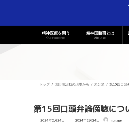
コ
ナ
ン
ビ
テ
ゲ
ン
ー
ツ
シ
へ
ョ
精神医療を問う
精神国賠研とは
ス
ン
Our insistence
About us
キ
に
ッ
移
プ
動
トップ
国賠研活動の現場から
未分類
第15回口
第15回口頭弁論傍聴につ
最
2024年2月24日
2024年2月24日
manager
終
更