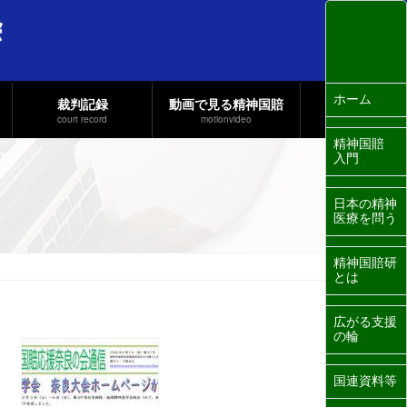
ホーム
裁判記録
動画で見る精神国賠
court record
motionvideo
精神国賠
入門
日本の精神
医療を問う
精神国賠研
とは
広がる支援
の輪
国連資料等