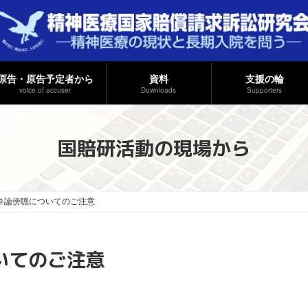
原告・原告予定者から
資料
支援の輪
voice of accuser
Downloads
Supporters
国賠研活動の現場から
頭弁論傍聴についてのご注意
いてのご注意