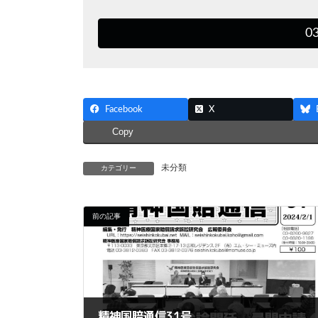
0
Facebook
X
Copy
未分類
カテゴリー
前の記事
精神国賠通信31号