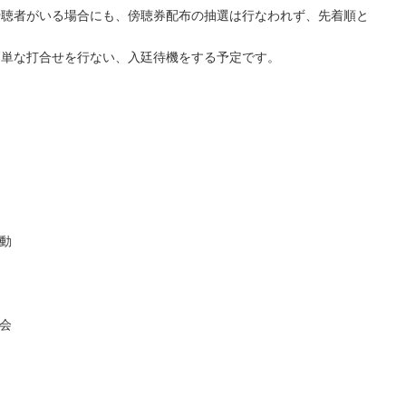
傍聴者がいる場合にも、傍聴券配布の抽選は行なわれず、先着順と
簡単な打合せを行ない、入廷待機をする予定です。
移動
う会