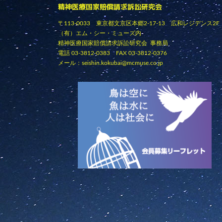
精神医療国家賠償請求訴訟研究会
〒113-0033 東京都文京区本郷2-17-13 広和レジデンス2F
（有）エム・シー・ミューズ内
精神医療国家賠償請求訴訟研究会 事務局
電話 03-3812-0383 FAX 03-3812-0376
メール：
seishin.kokubai@mcmuse.co.jp