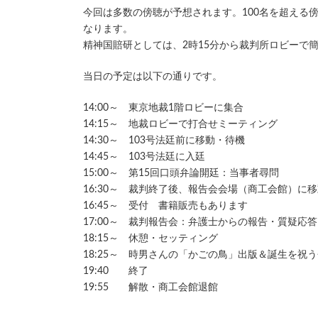
新
今回は多数の傍聴が予想されます。100名を超える
日
なります。
時
精神国賠研としては、2時15分から裁判所ロビーで
:
当日の予定は以下の通りです。
14:00～ 東京地裁1階ロビーに集合
14:15～ 地裁ロビーで打合せミーティング
14:30～ 103号法廷前に移動・待機
14:45～ 103号法廷に入廷
15:00～ 第15回口頭弁論開廷：当事者尋問
16:30～ 裁判終了後、報告会会場（商工会館）に
16:45～ 受付 書籍販売もあります
17:00～ 裁判報告会：弁護士からの報告・質疑応答
18:15～ 休憩・セッティング
18:25～ 時男さんの「かごの鳥」出版＆誕生を祝
19:40 終了
19:55 解散・商工会館退館