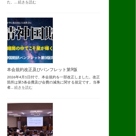
:
良
た、…
続きを読む
長
大
期
会
収
容
は、
心
理
学
的
に
は
「監
禁」
本会規約改正及びパンフレット第9版
国
2026年4月1日付で、本会規約を一部改正しました。改正
賠
箇所は第5条会費及び会費の減免に関する規定です。当事
通
:
者…
続きを読む
信
本
完
会
成
規
約
改
正
及
び
パ