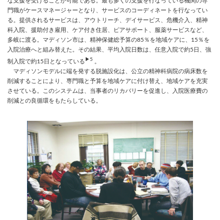
な支援を受けることが可能である。最も多くの支援を行なっている機関の専
門職がケースマネージャーとなり、サービスのコーディネートを行なってい
る。提供されるサービスは、アウトリーチ、デイサービス、危機介入、精神
科入院、援助付き雇用、ケア付き住居、ピアサポート、服薬サービスなど、
多岐に渡る。マディソン市は、精神保健総予算の85％を地域ケアに、15％を
入院治療へと組み替えた。その結果、平均入院日数は、任意入院で約5日、強
▶5
制入院で約15日となっている
。
マディソンモデルに端を発する脱施設化は、公立の精神科病院の病床数を
削減することにより、専門職と予算を地域ケアに付け替え、地域ケアを充実
させている。このシステムは、当事者のリカバリーを促進し、入院医療費の
削減との良循環をもたらしている。