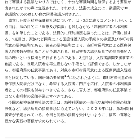
ねて審議する乱暴なやり方ではなく、十分な審議時間を確保するよう要望が
出されたがその声は無視された。それゆえ、法案の成立には、衆議院で30、
参議院で35の夥しい数の附帯決議が付された。
成立した改正精神保健福祉法について、以下3点に絞りコメントしたい。1
点目は、法の目的に「医療及び保護」を残しながら「精神障害者の権利擁
護」を加筆したことである。法目的に権利擁護を謳ったことは、評価に値す
る。2点目は、家族など同意による医療保護入院の手続きの存置及び市町村長
同意の要件緩和である。後者の要件緩和により、市町村長同意による医療保
護入院者数が増えることが予測される。対日審査の総括所見での非自発的入
院の廃止という指摘と逆行するものである。3点目は、入院者訪問支援事業の
創設である。長期入院者を再生産しない手段として評価できる。しかしなが
ら、都道府県の任意事業であり、対象を市町村長同意による医療保護入院者
▶4
等と限定している。国賠研の要望書
に記されたように、市町村長同意の医
療保護入院者だけでなく、希望する入院者に門戸を広げ、入院者の権利擁護
者としての権限も付与すべきである。さらに言えば、都道府県の任意事業で
はなく市町村の必須事業とすべきである。
今回の精神保健福祉法の改正は、精神科医療の一般化や精神科病院の脱施
設化など、総括所見の指摘事項に応えていない。２０２８年には、第2回対日
審査が予定されている。今回と同種の指摘を受けないように、幅広い運動と
豊かな実践の蓄積が求められている。