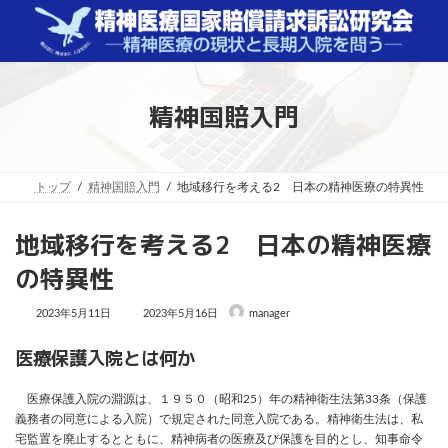
コ
ナ
ン
ビ
テ
ゲ
ン
ー
ツ
シ
へ
ョ
精神国賠入門
ス
ン
キ
に
ッ
移
プ
動
トップ
精神国賠入門
地域移行を考える2 日本の精神医療の特異性
地域移行を考える2 日本の精神医療
の特異性
最
2023年5月11日
2023年5月16日
manager
終
更
新
医療保護入院とは何か
日
時
:
医療保護入院の淵源は、１９５０（昭和25）年の精神衛生法第33条（保護
義務者の同意による入院）で規定された同意入院である。精神衛生法は、私
宅監置を廃止するとともに、精神病者の医療及び保護を目的とし、知事命令