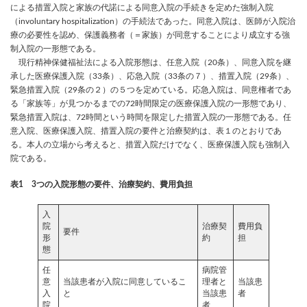
による措置入院と家族の代諾による同意入院の手続きを定めた強制入院
（involuntary hospitalization）の手続法であった。同意入院は、医師が入院治
療の必要性を認め、保護義務者（＝家族）が同意することにより成立する強
制入院の一形態である。
現行精神保健福祉法による入院形態は、任意入院（20条）、同意入院を継
承した医療保護入院（33条）、応急入院（33条の７）、措置入院（29条）、
緊急措置入院（29条の２）の５つを定めている。応急入院は、同意権者であ
る「家族等」が見つかるまでの72時間限定の医療保護入院の一形態であり、
緊急措置入院は、72時間という時間を限定した措置入院の一形態である。任
意入院、医療保護入院、措置入院の要件と治療契約は、表１のとおりであ
る。本人の立場から考えると、措置入院だけでなく、医療保護入院も強制入
院である。
表1 3つの入院形態の要件、治療契約、費用負担
入
院
治療契
費用負
要件
形
約
担
態
任
病院管
意
当該患者が入院に同意しているこ
理者と
当該患
入
と
当該患
者
院
者