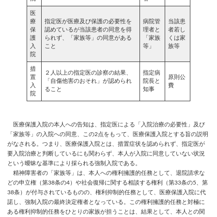
医
療
指定医が医療及び保護の必要性を
病院管
当該患
保
認めているが当該患者の同意を得
理者と
者若し
護
られず、「家族等」の同意がある
「家族
くは家
入
こと
等」
族等
院
措
２人以上の指定医の診察の結果、
指定病
置
原則公
「自傷他害のおそれ」が認められ
院長と
入
費
ること
知事
院
医療保護入院の本人への告知は、指定医による「入院治療の必要性」及び
「家族等」の入院への同意、この2点をもって、医療保護入院とする旨の説明
がなされる。つまり、医療保護入院とは、措置症状を認められず、指定医が
要入院治療と判断しているにも関わらず、本人が入院に同意していない状況
という曖昧な基準により採られる強制入院である。
精神障害者の「家族等」は、本人への権利擁護的任務として、退院請求な
どの申立権（第38条の4）や社会復帰に関する相談する権利（第33条の5、第
38条）が付与されているものの、権利抑制的任務として、医療保護入院に代
諾し、強制入院の最終決定権者となっている。この権利擁護的任務と対極に
ある権利抑制的任務をひとりの家族が担うことは、結果として、本人との関