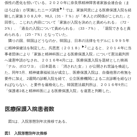
係性の悪化を招いている。２０２０年に奈良県精神障害者家族会連合会（ま
▶1
ほろば会）が実施したニーズ調査
では、家族同意による医療保護入院を経
験した家族３０８人中、98人（31・７％）が「本人との関係がこじれた」と
回答し、こじれた内容について「家族が入院を決めたと責められる」（72・
3％）、「過去の入院について責められる」（33・7％）、「退院できると責
められる」（25・7％）となっていた。
隣りの国、韓国はどうなのか。韓国は、日本の法律をモデルに１９９５年
▶2
に精神保健法を制定した。呉恩恵（２０１８）
によると、２０１４年に当
事者団体により「家族と精神科医による医療保護入院」について憲法裁判所
へ違憲申請がなされ、２０１６年4月には、医療保護入院を題材とした映画
「ナル、ボロワヨ」（日本題名：「消された女」）が公開され世論を喚起し
た。同年5月、精神健康福祉法が成立し、医療保護入院は、自傷他害の有無を
要件に加え、2週間の診断入院を経て、公立医療機関による二次診断を経なけ
ればならない、と要件を厳格化した。韓国憲法裁判所は、２０１６年9月に
「保護者2名と精神科医による医療保護入院」を違憲と判断した。
医療保護入院患者数
図1は、入院形態別年次推移である。
図1 入院形態別年次推移