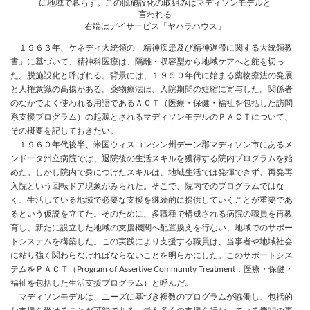
に地域で暮らす。この脱施設化の取組みはマディソンモデルと
言われる
右端はデイサービス「ヤハラハウス」
１９６３年、ケネディ大統領の「精神疾患及び精神遅滞に関する大統領教
書」に基づいて、精神科医療は、隔離・収容型から地域ケアへと舵を切っ
た。脱施設化と呼ばれる。背景には、１９５０年代に始まる薬物療法の発展
と人権意識の高揚がある。薬物療法は、入院期間の短縮に寄与した。関係者
のなかでよく使われる用語であるＡＣＴ（医療・保健・福祉を包括した訪問
系支援プログラム）の起源とされるマディソンモデルのＰＡＣＴについて、
その概要を記しておきたい。
１９６０年代後半、米国ウィスコンシン州デーン郡マディソン市にあるメ
ンドータ州立病院では、退院後の生活スキルを獲得する院内プログラムを始
めた。しかし院内で身につけたスキルは、地域生活では発揮できず、再発再
入院という回転ドア現象がみられた。そこで、院内でのプログラムではな
く、生活している地域で必要な支援を継続的に提供していくことが重要であ
るという仮説を立てた。そのために、多職種で構成される病院の職員を再教
育し、新たに設立した地域の支援機関へ配置換えを行ない、地域でのサポー
トシステムを構築した。この実践により支援する職員は、当事者や地域社会
に粘り強く関わらなければならないことを明らかにした。このサポートシス
テムをＰＡＣＴ（Program of Assertive Community Treatment：医療・保健・
福祉を包括した生活支援プログラム）と呼んだ。
マディソンモデルは、ニーズに基づき複数のプログラムが協働し、包括的