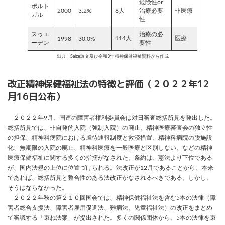
危険性or
ポルト
2000
3.2%
6人
治療必要
非医療
ガル
性
スゥエ
治療の必
114人
医療
1998
30.0%
ーデン
要性
出典：Saize論文及び令和3年精神保健福祉資料から作成
改正精神保健福祉法の特徴と評価（２０２２年12
月16日公布）
２０２２年9月、国連の障害者権利委員会は対日審査総括所見を発出した。
総括所見では、非自発的入院（強制入院）の廃止、精神医療審査会の独立性
の担保、精神科病院における虐待通報制度と救済措置、精神科病院の脱施設
化、無期限の入院の廃止、精神科医療を一般医療と区別しない、などの精神
医療保健福祉に関する多くの指摘がなされた。条約は、憲法より下位である
が、国内法規の上位に位置づけられる。法改正が12月であることから、本来
であれば、総括所見と整合性のある法改正がなされるべきである。しかし、
そうはならなかった。
２０２２年秋の第２１０回国会では、精神保健福祉法を含む5本の法律（障
害者総合支援法、障害者雇用促進法、難病法、児童福祉法）の改正をまとめ
て審議する「束ね法案」が提出された。多くの関係団体から、5本の法律を束