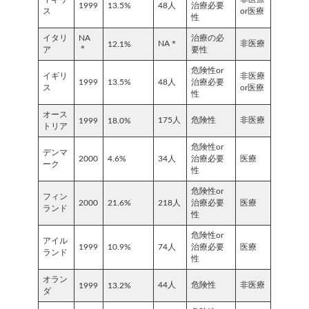
1999
13.5%
48人
治療必要
ス
or医療
性
イタリ
NA
治療の必
NA＊
非医療
12.1%
＊
ア
要性
危険性or
イギリ
非医療
1999
13.5%
48人
治療必要
ス
or医療
性
オース
175人
危険性
非医療
1999
18.0%
トリア
危険性or
デンマ
2000
4.6%
34人
治療必要
医療
ーク
性
危険性or
フィン
2000
21.6%
218人
治療必要
医療
ランド
性
危険性or
アイル
1999
10.9%
74人
治療必要
医療
ランド
性
オラン
44人
危険性
非医療
1999
13.2%
ダ