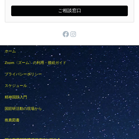
ご相談窓口
Facebook
Instagram
ホーム
Zoom〈ズーム〉の利用・接続ガイド
プライバシーポリシー
スケジュール
精神国賠入門
国賠研活動の現場から
推薦図書