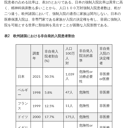
院患者の占める比率は、表2のとおりである。日本の強制入院比率は異常に高
く、精神科病床数も多いことから、人口１００万対強制入院患者数は、桁が
二つ違う。欧州諸国において、強制入院の適否に家族は関与しない。日本の
医療保護入院は、非専門家である家族が入院の決定権を有し、容易に強制入
院を可能とする世界に類似例を見出すことが困難な入院形態である。
表2 欧州諸国における非自発的入院患者割合
人口
非自発
非自発入
非自発入
調査
100万
入院の
院法的基
院者割合
年
人
決定権
準
(%)
対
者
危険性or
非医療
1,039
日本
2021
50.5%
治療必要
人
or医療
性
ベルギ
47人
危険性
非医療
1998
5.8%
ー
フラン
11人
危険性
非医療
1999
12.5%
ス
ドイツ
2000
17.7%
175人
危険性
非医療
危険性or
イギリ
非医療