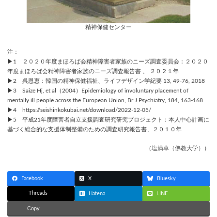
精神保健センター
注：
▶1 ２０２０年度まほろば会精神障害者家族のニーズ調査委員会：２０２０
年度まほろば会精神障害者家族のニーズ調査報告書 、 ２０２１年
▶2 呉恩恵：韓国の精神保健福祉、ライフデザイン学紀要 13, 49-76, 2018
▶3 Saize Hj, et al（2004）Epidemiology of involuntary placement of
mentally ill people across the European Union, Br J Psychiatry, 184, 163-168
▶4 https://seishinkokubai.net/download/2022-12-05/
▶5 平成21年度障害者自立支援調査研究研究プロジェクト：本人中心計画に
基づく総合的な支援体制整備のための調査研究報告書、２０１０年
（塩満卓（佛教大学））
Facebook
X
Bluesky
Threads
Hatena
LINE
Copy