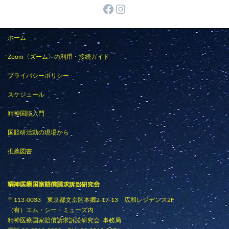
Facebook
Instagram
ホーム
Zoom〈ズーム〉の利用・接続ガイド
プライバシーポリシー
スケジュール
精神国賠入門
国賠研活動の現場から
推薦図書
精神医療国家賠償請求訴訟研究会
〒113-0033 東京都文京区本郷2-17-13 広和レジデンス2F
（有）エム・シー・ミューズ内
精神医療国家賠償請求訴訟研究会 事務局