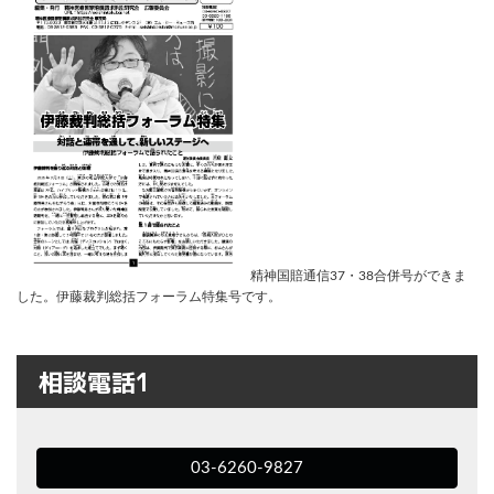
精神国賠通信37・38合併号ができま
した。伊藤裁判総括フォーラム特集号です。
相談電話1
03-6260-9827