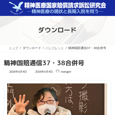
コ
ナ
ン
ビ
テ
ゲ
ン
ー
ツ
シ
へ
ョ
ダウンロード
ス
ン
キ
に
ッ
移
プ
動
トップ
ダウンロード
パンフレット
精神国賠通信37・38合併号
精神国賠通信37・38合併号
最
2026年6月4日
2026年6月4日
manager
終
更
新
日
時
: