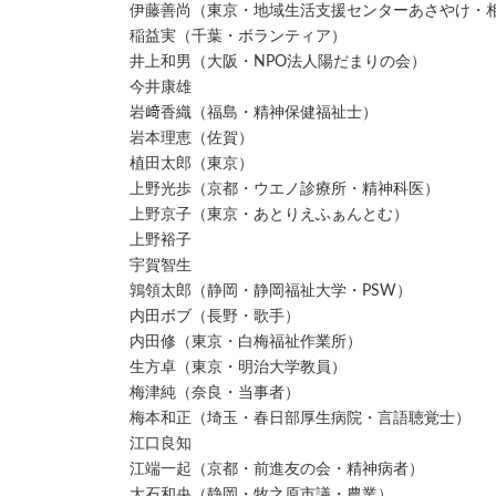
伊藤善尚（東京・地域生活支援センターあさやけ・
稲益実（千葉・ボランティア）
井上和男（大阪・NPO法人陽だまりの会）
今井康雄
岩﨑香織（福島・精神保健福祉士）
岩本理恵（佐賀）
植田太郎（東京）
上野光歩（京都・ウエノ診療所・精神科医）
上野京子（東京・あとりえふぁんとむ）
上野裕子
宇賀智生
鶉領太郎（静岡・静岡福祉大学・PSW）
内田ボブ（長野・歌手）
内田修（東京・白梅福祉作業所）
生方卓（東京・明治大学教員）
梅津純（奈良・当事者）
梅本和正（埼玉・春日部厚生病院・言語聴覚士）
江口良知
江端一起（京都・前進友の会・精神病者）
大石和央（静岡・牧之原市議・農業）