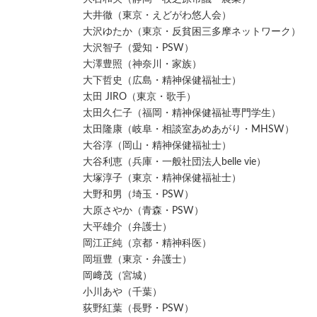
大井徹（東京・えどがわ悠人会）
大沢ゆたか（東京・反貧困三多摩ネットワーク）
大沢智子（愛知・PSW）
大澤豊照（神奈川・家族）
大下哲史（広島・精神保健福祉士）
太田 JIRO（東京・歌手）
太田久仁子（福岡・精神保健福祉専門学生）
太田隆康（岐阜・相談室あめあがり・MHSW）
大谷淳（岡山・精神保健福祉士）
大谷利恵（兵庫・一般社団法人belle vie）
大塚淳子（東京・精神保健福祉士）
大野和男（埼玉・PSW）
大原さやか（青森・PSW）
大平雄介（弁護士）
岡江正純（京都・精神科医）
岡垣豊（東京・弁護士）
岡﨑茂（宮城）
小川あや（千葉）
荻野紅葉（長野・PSW）