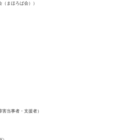
会（まほろば会））
）
障害当事者・支援者）
）
W）