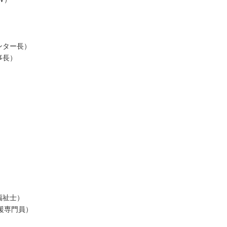
ンター長）
事長）
）
福祉士）
援専門員）