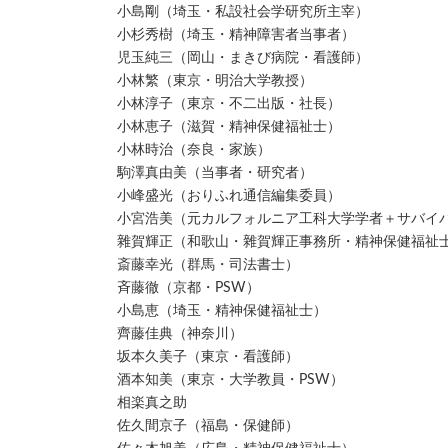
小島剛（埼玉・私設社会学研究所主宰）
小杉秀樹（埼玉・精神障害者当事者）
児玉純三（岡山・まきび病院・看護師）
小林繁（東京・明治大学教授）
小林淳子（東京・不二出版・社長）
小林恵子（滋賀・精神保健福祉士）
小林時治（奈良・家族）
駒澤真由美（当事者・研究者）
小峰盛光（おりふれ通信編集委員）
小宮浩美（元カルフォルニア工科大学学者＋サバイ
雜賀輝正（和歌山・雜賀輝正事務所・精神保健福祉
斎藤幸光（群馬・司法書士）
斉藤徹（京都・PSW）
小島恵（埼玉・精神保健福祉士）
齊藤佳典（神奈川）
坂本久美子（東京・看護師）
酒本知美（東京・大学教員・PSW）
相楽真之助
佐久間京子（福島・保健師）