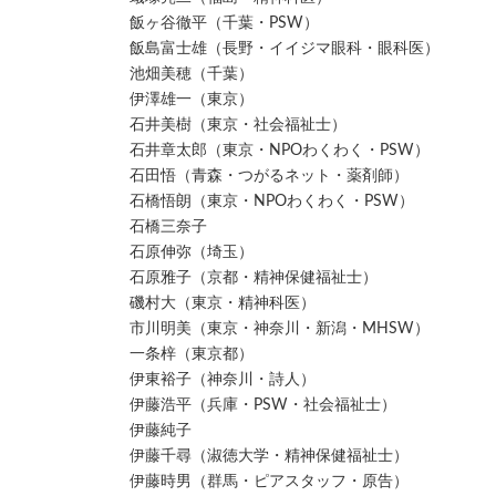
飯ヶ谷徹平（千葉・PSW）
飯島富士雄（長野・イイジマ眼科・眼科医）
池畑美穂（千葉）
伊澤雄一（東京）
石井美樹（東京・社会福祉士）
石井章太郎（東京・NPOわくわく・PSW）
石田悟（青森・つがるネット・薬剤師）
石橋悟朗（東京・NPOわくわく・PSW）
石橋三奈子
石原伸弥（埼玉）
石原雅子（京都・精神保健福祉士）
磯村大（東京・精神科医）
市川明美（東京・神奈川・新潟・MHSW）
一条梓（東京都）
伊東裕子（神奈川・詩人）
伊藤浩平（兵庫・PSW・社会福祉士）
伊藤純子
伊藤千尋（淑徳大学・精神保健福祉士）
伊藤時男（群馬・ピアスタッフ・原告）