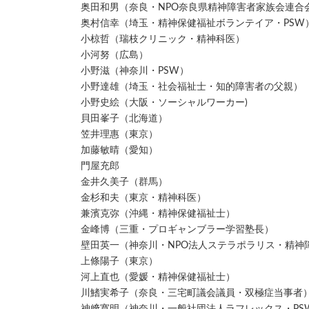
奥田和男（奈良・NPO奈良県精神障害者家族会連合
奥村信幸（埼玉・精神保健福祉ボランテイア・PSW
小椋哲（瑞枝クリニック・精神科医）
小河努（広島）
小野滋（神奈川・PSW）
小野達雄（埼玉・社会福祉士・知的障害者の父親）
小野史絵（大阪・ソーシャルワーカー)
貝田峯子（北海道）
笠井理惠（東京）
加藤敏晴（愛知）
門屋充郎
金井久美子（群馬）
金杉和夫（東京・精神科医）
兼濱克弥（沖縄・精神保健福祉士）
金峰博（三重・プロギャンブラー学習塾長）
壁田英一（神奈川・NPO法人ステラポラリス・精神
上條陽子（東京）
河上直也（愛媛・精神保健福祉士）
川鰭実希子（奈良・三宅町議会議員・双極症当事者
神﨑寛明（神奈川・一般社団法人ラフレックス・PS