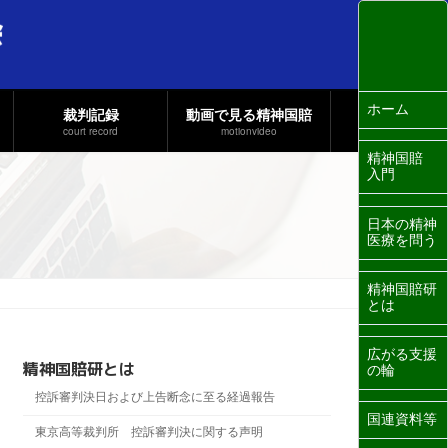
ホーム
裁判記録
動画で見る精神国賠
court record
motionvideo
精神国賠
入門
日本の精神
医療を問う
精神国賠研
とは
広がる支援
精神国賠研とは
の輪
控訴審判決日および上告断念に至る経過報告
国連資料等
東京高等裁判所 控訴審判決に関する声明