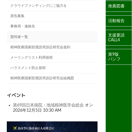
クラウドファンディングにご協力を
推薦図書
原告募集
活動報告
事務局・連絡先
支援要請
賛同者一覧
CALL4
精神医療国家賠償請求訴訟研究会規約
第9版
メーリングリスト利用規程
パンフ
ハラスメント防止規程
精神医療国家賠償請求訴訟研究会組織図
イベント
第69回日本病院・地域精神医学会総会
オン
2026年12月5日 10:30 AM