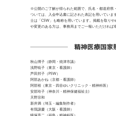
※公開のご了解が得られた範囲で、氏名・都道府県
ついては、入会申込書に記された表記を用いています
士は「CSW」も略称を用いています。掲載を取り
や変更のある方は、事務局までご一報いただければ
精神医療国家
秋山博子（静岡・焼津市議）
浅野暁子（東京・看護師）
芦田邦子（PSW）
阿部あかね（京都・看護師）
阿部裕（東京・四谷ゆいクリニック・精神科医）
安部玲子（神奈川・精神保健福祉士)
天野宗和
新井満（埼玉・編集制作者）
有我譲慶（大阪・看護師）
蟻塚亮二（福島・精神科医）