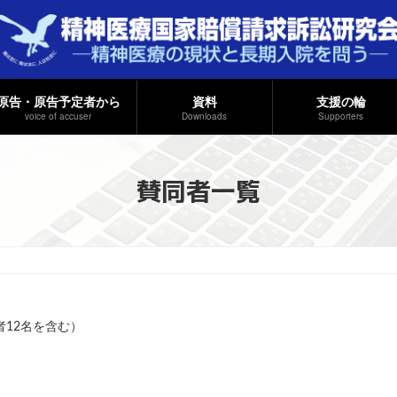
原告・原告予定者から
資料
支援の輪
voice of accuser
Downloads
Supporters
賛同者一覧
者12名を含む）