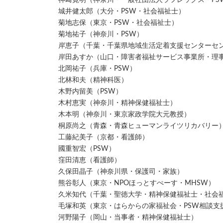
城井健太郎（大分・PSW・社会福祉士）
菊地志保（東京・PSW・社会福祉士）
菊地祐子（神奈川・PSW）
岸恵子（千葉・千葉県地域生活定着支援センターセ
岸田あすか（山口・障害者福祉サービス事業所・理
北岡祐子（兵庫・PSW）
北林和夫（精神科医）
木野内留美（PSW）
木村恵実（神奈川・精神保健福祉士）
木本明（神奈川・東京家政学院大元教授）
桐原尚之（青森・青森ヒューマンライツリカバリー
工藤紀美子（京都・看護師）
國重智宏（PSW）
窪田清恵（看護師）
久保田晶子（神奈川県・保護司・家族）
熊谷彰人（東京・NPOほっとすぺーす・MHSW）
久米知代（千葉・聖徳大学・精神保健福祉士・社会
毛塚和英（東京・はらからの家福祉会・PSW相談支
河野陽子（岡山・当事者・精神保健福祉士）