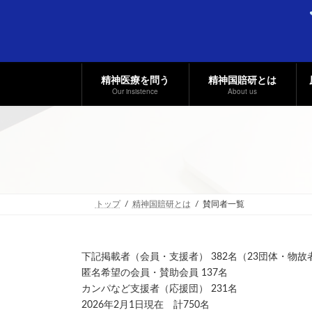
コ
ナ
ン
ビ
テ
ゲ
ン
ー
ツ
シ
へ
ョ
精神医療を問う
精神国賠研とは
ス
ン
Our insistence
About us
キ
に
ッ
移
プ
動
トップ
精神国賠研とは
賛同者一覧
下記掲載者（会員・支援者） 382名（23団体・物故
匿名希望の会員・賛助会員 137名
カンパなど支援者（応援団） 231名
2026年2月1日現在 計750名