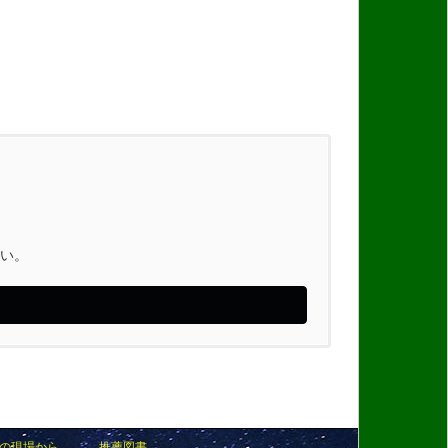
い。
の現場から
推薦図書