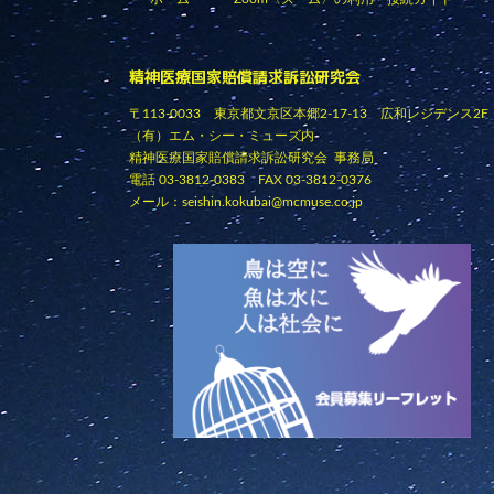
精神医療国家賠償請求訴訟研究会
〒113-0033 東京都文京区本郷2-17-13 広和レジデンス2F
（有）エム・シー・ミューズ内
精神医療国家賠償請求訴訟研究会 事務局
電話 03-3812-0383 FAX 03-3812-0376
メール：
seishin.kokubai@mcmuse.co.jp