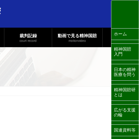
ホーム
裁判記録
動画で見る精神国賠
court record
motionvideo
精神国賠
入門
日本の精神
医療を問う
精神国賠研
とは
広がる支援
の輪
国連資料等