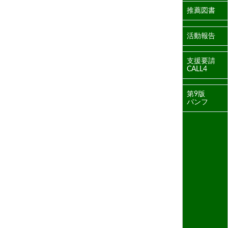
推薦図書
活動報告
支援要請
CALL4
第9版
パンフ