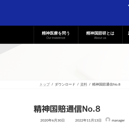
コ
ナ
ン
ビ
テ
ゲ
ン
ー
ツ
シ
へ
ョ
精神医療を問う
精神国賠研とは
ス
ン
Our insistence
About us
キ
に
ッ
移
プ
動
トップ
ダウンロード
資料
精神国賠通信No.8
精神国賠通信No.8
最
2020年6月30日
2022年11月13日
manager
終
更