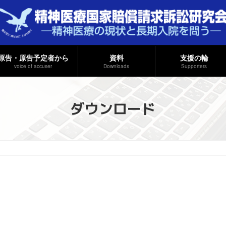
原告・原告予定者から
資料
支援の輪
voice of accuser
Downloads
Supporters
ダウンロード