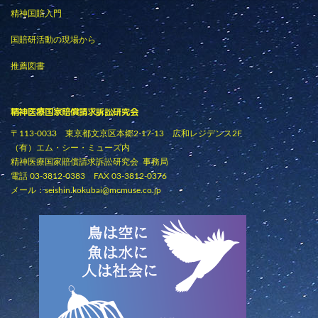
精神国賠入門
国賠研活動の現場から
推薦図書
精神医療国家賠償請求訴訟研究会
〒113-0033 東京都文京区本郷2-17-13 広和レジデンス2F
（有）エム・シー・ミューズ内
精神医療国家賠償請求訴訟研究会 事務局
電話 03-3812-0383 FAX 03-3812-0376
メール：
seishin.kokubai@mcmuse.co.jp