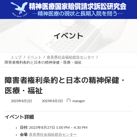
コ
ナ
ン
ビ
テ
ゲ
ン
ー
ツ
シ
へ
ョ
イベント
ス
ン
キ
に
ッ
移
プ
動
トップ
イベント
奈良県社会福祉総合センター
障害者権利条約と日本の精神保健・医療・福祉
障害者権利条約と日本の精神保健・
医療・福祉
最
2023年8月2日
2023年8月2日
manager
終
更
新
イベント詳細
日
時
:
日付:
2023年8月27日 1:00 PM
–
4:30 PM
会場:
奈良県社会福祉総合センター