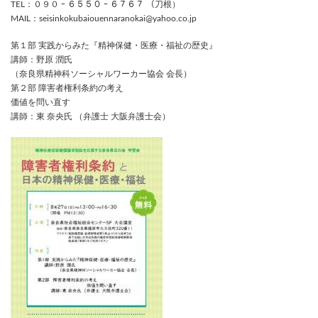
TEL：０９０ ｰ ６５５０ ｰ ６７６７ （刀根）
MAIL：seisinkokubaiouennaranokai@yahoo.co.jp
第１部 実践からみた『精神保健・医療・福祉の歴史』
講師：野原 潤氏
（奈良県精神科ソーシャルワーカー協会 会長）
第２部 障害者権利条約の考え
価値を問い直す
講師：東 奈央氏 （弁護士 大阪弁護士会）