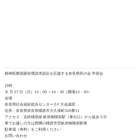
精神医療国家賠償請求訴訟を応援する奈良県民の会 学習会
日時
８ 月 27 日（日）13：00 ～16：30（開場12：30）
会場
奈良県社会福祉総合センター５F 大会議室
住所：奈良県奈良県橿原市大久保町320番11
アクセス：近鉄橿原線 畝傍御陵前駅（東出口）から徒歩３分
車でお越しの方は西隣の橿原市営畝傍御陵前駅東
駐車場（有料）をご利用ください
お問い合わせ