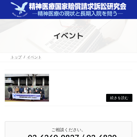
コ
ナ
ン
ビ
テ
ゲ
ン
ー
ツ
シ
へ
ョ
イベント
ス
ン
キ
に
ッ
移
プ
動
トップ
イベント
続きを読む
ご相談ください。