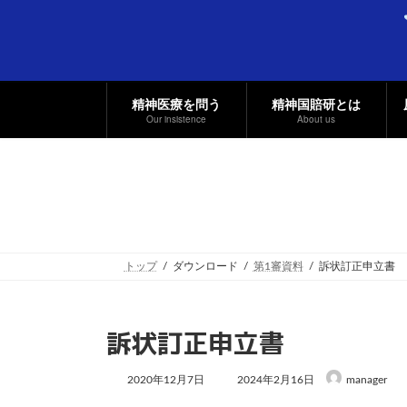
コ
ナ
ン
ビ
テ
ゲ
ン
ー
ツ
シ
へ
ョ
精神医療を問う
精神国賠研とは
ス
ン
Our insistence
About us
キ
に
ッ
移
プ
動
トップ
ダウンロード
第1審資料
訴状訂正申立書
訴状訂正申立書
最
2020年12月7日
2024年2月16日
manager
終
更