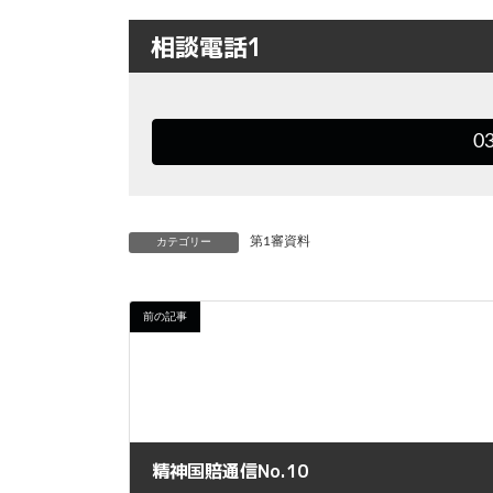
相談電話1
0
第1審資料
カテゴリー
前の記事
精神国賠通信No.10