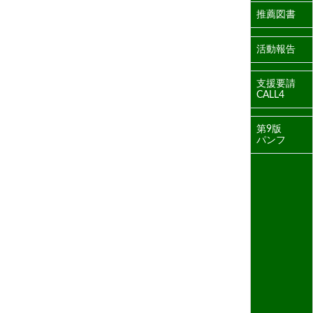
推薦図書
活動報告
支援要請
CALL4
第9版
パンフ