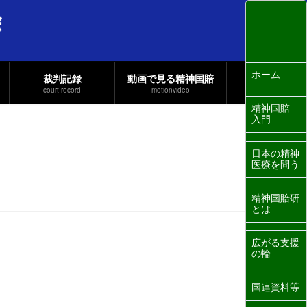
ホーム
裁判記録
動画で見る精神国賠
court record
motionvideo
精神国賠
入門
日本の精神
医療を問う
精神国賠研
とは
広がる支援
の輪
国連資料等