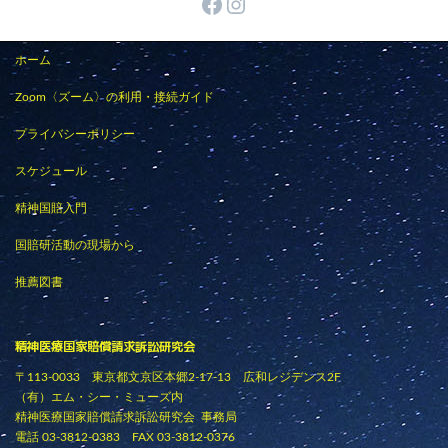
Facebook
Instagram
ホーム
Zoom〈ズーム〉の利用・接続ガイド
プライバシーポリシー
スケジュール
精神国賠入門
国賠研活動の現場から
推薦図書
精神医療国家賠償請求訴訟研究会
〒113-0033 東京都文京区本郷2-17-13 広和レジデンス2F
（有）エム・シー・ミューズ内
精神医療国家賠償請求訴訟研究会 事務局
電話 03-3812-0383 FAX 03-3812-0376