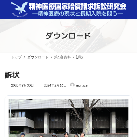
コ
ナ
ン
ビ
テ
ゲ
ン
ー
ツ
シ
へ
ョ
ダウンロード
ス
ン
キ
に
ッ
移
プ
動
トップ
ダウンロード
第1審資料
訴状
訴状
最
2020年9月30日
2024年2月16日
manager
終
更
新
日
時
: