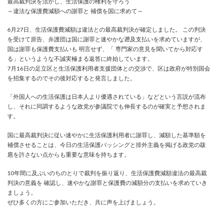
最高裁判決を活かし、生活保護の権利を守ろう
～違法な保護費減額への謝罪と 補償を国に求めて～
6月27日、生活保護費減額は違法との最高裁判決が確定しました。 この判決
を受けて原告、弁護団は国に謝罪と速やかな遡及支払いを求めていますが、
国は謝罪も保護費支払いも 明言せず、「 専門家の意見を聞いてから対応す
る」というような不誠実極まる返答に終始しています。
7月16日の足立区と生活保護利用者支援団体との交渉で、区は政府が特別国会
を招集するのでその後対応すると発言しました。
「外国人への生活保護は日本人より優遇されている」などという言説が流布
し、それに同調するような政党が参議院でも伸長するのが確実と予想されま
す。
国に最高裁判決に従い速やかに生活保護利用者に謝罪し、減額した基準額を
補償させることは、今日の生活保護バッシングと排外主義を掲げる政党の跋
扈を許さない点からも重要な意味を持ちます。
10年間に及ぶいのちのとりで裁判を振り返り、生活保護費減額違法の最高裁
判決の意義を 確認し、速やかな謝罪と保護費の減額分の支払いを求めていき
ましょう。
ぜひ多くの方にご参加いただき、共に声を上げましょう。