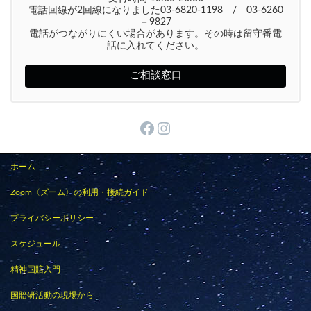
電話回線が2回線になりました03-6820-1198 / 03-6260
－9827
電話がつながりにくい場合があります。その時は留守番電
話に入れてください。
ご相談窓口
Facebook
Instagram
ホーム
Zoom〈ズーム〉の利用・接続ガイド
プライバシーポリシー
スケジュール
精神国賠入門
国賠研活動の現場から