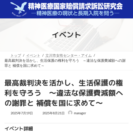
コ
ナ
ン
ビ
テ
ゲ
ン
ー
ツ
シ
へ
ョ
イベント
ス
ン
キ
に
ッ
移
プ
動
トップ
イベント
立川市女性センター・アイム
最高裁判決を活かし、生活保護の権利を守ろう ～違法な保護費減額への謝
罪と 補償を国に求めて～
最高裁判決を活かし、生活保護の権
利を守ろう ～違法な保護費減額へ
の謝罪と 補償を国に求めて～
最
2025年7月19日
2025年8月21日
manager
終
更
新
イベント詳細
日
時