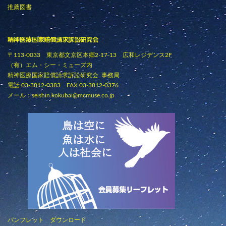
推薦図書
精神医療国家賠償請求訴訟研究会
〒113-0033 東京都文京区本郷2-17-13 広和レジデンス2F
（有）エム・シー・ミューズ内
精神医療国家賠償請求訴訟研究会 事務局
電話 03-3812-0383 FAX 03-3812-0376
メール：
seishin.kokubai@mcmuse.co.jp
パンフレット ダウンロード