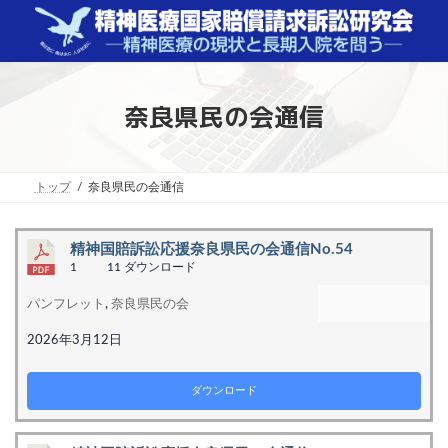
コ
ナ
ン
ビ
テ
ゲ
ン
ー
ツ
シ
へ
ョ
奈良県民の会通信
ス
ン
キ
に
ッ
移
プ
動
トップ
奈良県民の会通信
精神国賠訴訟応援奈良県民の会通信No.54
1
11 ダウンロード
パンフレット
,
奈良県民の会
2026年3月12日
ダウンロード