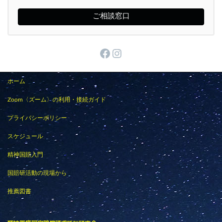
ご相談窓口
Facebook
Instagram
ホーム
Zoom〈ズーム〉の利用・接続ガイド
プライバシーポリシー
スケジュール
精神国賠入門
国賠研活動の現場から
推薦図書