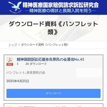
コ
ナ
ン
ビ
テ
ゲ
ン
ー
ツ
シ
ダウンロード資料《パンフレット
へ
ョ
ス
ン
類》
キ
に
ッ
移
プ
動
トップ
ダウンロード資料《パンフレット類》
精神国賠訴訟応援奈良県民の会通信No.45
1
26 ダウンロード
パンフレット
,
奈良県民の会
2025年4月25日
ダウンロード