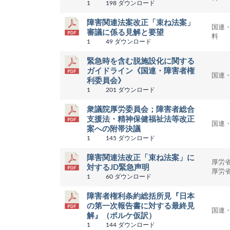
1
198 ダウンロード
障害関連法案改正「束ね法案」
国連
審議に係る見解と要望
料
1
49 ダウンロード
緊急時を含む脱施設化に関する
ガイドライン《国連・障害者権
国連
利委員会》
1
201 ダウンロード
衆議院厚労委員会；障害者総合
支援法・精神保健福祉法等改正
国連
案への附帯決議
1
145 ダウンロード
障害関連法改正「束ね法案」に
厚労
対するJD緊急声明
厚労
1
60 ダウンロード
障害者権利条約総括所見『日本
の第一次報告書に対する最終見
国連
解』（ポルケ仮訳）
1
144 ダウンロード