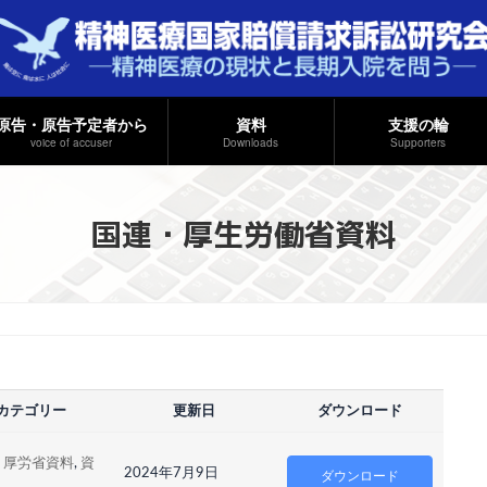
原告・原告予定者から
資料
支援の輪
voice of accuser
Downloads
Supporters
国連・厚生労働省資料
カテゴリー
更新日
ダウンロード
・厚労省資料
,
資
2024年7月9日
ダウンロード