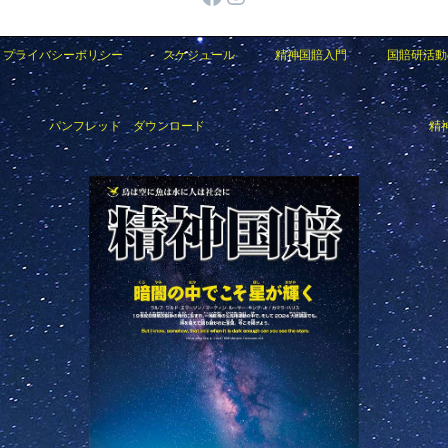
プライバシーポリシー
スケジュール
精神国賠入門
国賠研活動
パンフレット ダウンロード
精