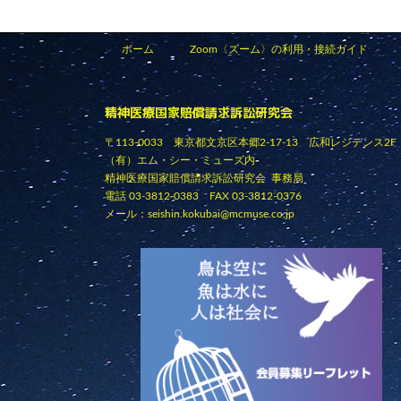
ホーム
Zoom〈ズーム〉の利用・接続ガイド
精神医療国家賠償請求訴訟研究会
〒113-0033 東京都文京区本郷2-17-13 広和レジデンス2F
（有）エム・シー・ミューズ内
精神医療国家賠償請求訴訟研究会 事務局
電話 03-3812-0383 FAX 03-3812-0376
メール：
seishin.kokubai@mcmuse.co.jp