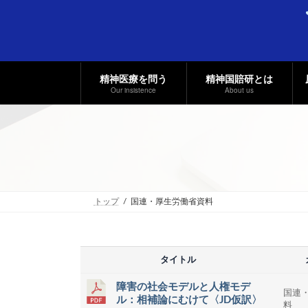
コ
ナ
ン
ビ
テ
ゲ
ン
ー
ツ
シ
へ
ョ
精神医療を問う
精神国賠研とは
ス
ン
Our insistence
About us
キ
に
ッ
移
プ
動
トップ
国連・厚生労働省資料
タイトル
障害の社会モデルと人権モデ
国連
ル：相補論にむけて〈JD仮訳〉
料