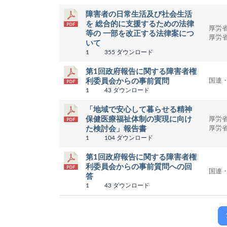
障害者の日常生活及び社会生活
を 総合的に支援するための法律
厚労
等の 一部を改正する法律案につ
厚労
いて
1
355 ダウンロード
第1回政府報告に関する障害者権
国連
利委員会からの事前質問
1
43 ダウンロード
「地域で安心して暮らせる精神
保健医療福祉体制の実現に向け
厚労
厚労
た検討会」報告書
1
104 ダウンロード
第1回政府報告に関する障害者権
利委員会からの事前質問への回
国連
答
1
43 ダウンロード