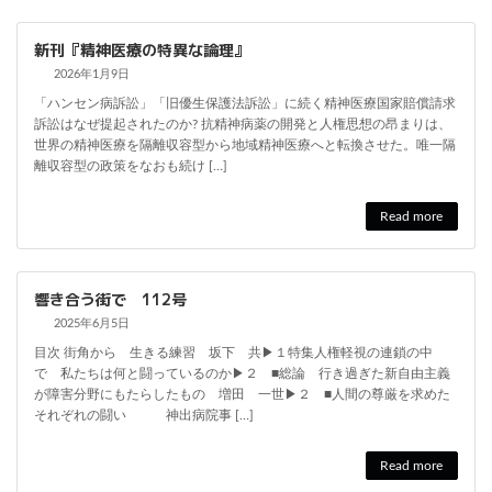
新刊『精神医療の特異な論理』
2026年1月9日
「ハンセン病訴訟」「旧優生保護法訴訟」に続く精神医療国家賠償請求
訴訟はなぜ提起されたのか? 抗精神病薬の開発と人権思想の昂まりは、
世界の精神医療を隔離収容型から地域精神医療へと転換させた。唯一隔
離収容型の政策をなおも続け […]
Read more
響き合う街で 112号
2025年6月5日
目次 街角から 生きる練習 坂下 共▶１特集人権軽視の連鎖の中
で 私たちは何と闘っているのか▶２ ■総論 行き過ぎた新自由主義
が障害分野にもたらしたもの 増田 一世▶２ ■人間の尊厳を求めた
それぞれの闘い 神出病院事 […]
Read more