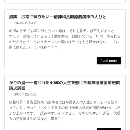
詩集 お家に帰りたい─精神科長期療養病棟の人びと
2024年11月30日
前澤ゆう子 「お家に帰りたい」母は それを息子には言えずずっと
ずっと 我慢しているもう十数年間も 我慢している「いつ 帰られる
のだろうか？」というナースへの問いは今ではもう聴かれない――「お
家に帰りたい」より抜粋＊＊＊ […]
Read more
かごの鳥──奪われた40年の人生を懸けた精神医療国家賠償
請求訴訟
2023年12月18日
伊藤時男：著古屋龍太：編 本書には時男さんの人生がぎっしりと詰ま
っており，それとリンクして日本の精神医療の構造的問題が鮮やかに浮
かび上がります。 読みやすいインタビューが中心ですが，原告・代理
人の意見陳述や訴状など，貴重 […]