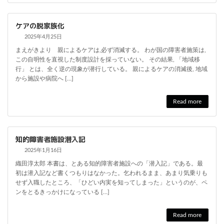
ケアの脱家族化
2025年4月25日
まえがきより 親によるケアは,必ず消滅する。 わが国の障害者施策は,
この自明性を直視した制度設計を採っていない。 その結果, 「地域移
行」 とは、全く逆の現象が潜行している。 親によるケアの消滅後, 地域
から施設や病院へ […]
Read more
知的障害者施設潜入記
2025年1月16日
織田淳太郎 本書は、とある知的障害者施設への「潜入記」である。最
初は潜入記など書くつもりはなかった。乞われるまま、あまり気乗りも
せず入職したところ、「ひどい内実を知ってしまった」というのが、ペ
ンをとるきっかけになっている […]
Read more