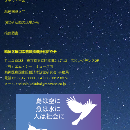
スケジュール
精神国賠入門
国賠研活動の現場から
推薦図書
精神医療国家賠償請求訴訟研究会
〒113-0033 東京都文京区本郷2-17-13 広和レジデンス2F
（有）エム・シー・ミューズ内
精神医療国家賠償請求訴訟研究会 事務局
電話 03-3812-0383 FAX 03-3812-0376
メール：
seishin.kokubai@mcmuse.co.jp