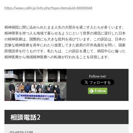
https://www.call4.jp/info.php?type=items&id=I0000068
精神病院に閉じ込められたまま人生の大部分を過ごす人たちが多くいます。
精神障害を持つ人も地域で暮らせるようにという世界の潮流に逆行した日本
の精神医療は、国際的にも大きな批判を浴びています。この訴訟は、日本の
悲惨な精神医療を長年にわたり放置してきた政府の不作為責任を問い、国家
賠償請求を行うものです。私たちは、この訴訟を通じて、病院中心に偏った
精神医療から地域精神医療への転換が行われることを目指します。
Follow me!
相談電話2
03-6820-1198