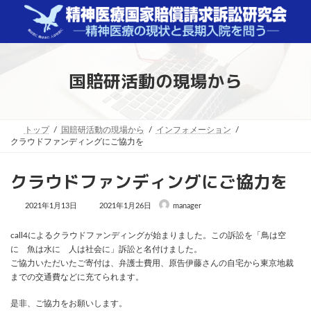
コ
ナ
ン
ビ
テ
ゲ
ン
ー
ツ
シ
へ
ョ
国賠研活動の現場から
ス
ン
キ
に
ッ
移
プ
動
トップ
国賠研活動の現場から
インフォメーション
クラウドファンディングにご協力を
クラウドファンディングにご協力を
最
2021年1月13日
2021年1月26日
manager
終
更
新
call4によるクラウドファンディングが始まりました。この訴訟を「鳥は空
日
に 魚は水に 人は社会に」訴訟と名付けました。
時
:
ご協力いただいたご寄付は、弁護士費用、原告伊藤さんの自宅から東京地裁
までの交通費などに充てられます。
是非、ご協力をお願いします。