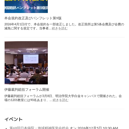
は
「監
禁」
国
賠
本会規約改正及びパンフレット第9版
通
2026年4月1日付で、本会規約を一部改正しました。改正箇所は第5条会費及び会費の
信
:
減免に関する規定です。当事者…
続きを読む
完
本
成
会
規
約
改
正
及
び
パ
ン
フ
レ
ッ
ト
第
伊藤裁判総括フォーラム開催
9
伊藤裁判総括フォーラムが3月8日、明治学院大学白金キャンパスで開催された。会
版
:
場の1201教室には90名あまり、…
続きを読む
伊
藤
裁
判
イベント
総
括
フ
第69回日本病院・地域精神医学会総会
オン 2026年12月5日 10:30 AM