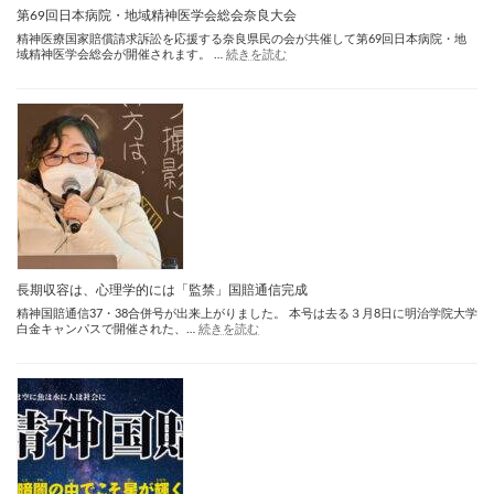
第69回日本病院・地域精神医学会総会奈良大会
精神医療国家賠償請求訴訟を応援する奈良県民の会が共催して第69回日本病院・地
:
域精神医学会総会が開催されます。 …
続きを読む
第
69
回
日
本
病
院・
地
域
精
神
医
学
会
総
長期収容は、心理学的には「監禁」国賠通信完成
会
精神国賠通信37・38合併号が出来上がりました。 本号は去る３月8日に明治学院大学
奈
:
白金キャンパスで開催された、…
続きを読む
良
長
大
期
会
収
容
は、
心
理
学
的
に