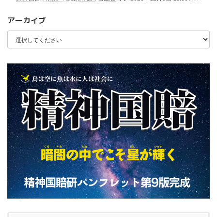
ォ
ー
アーカイブ
ラ
ム
開
催