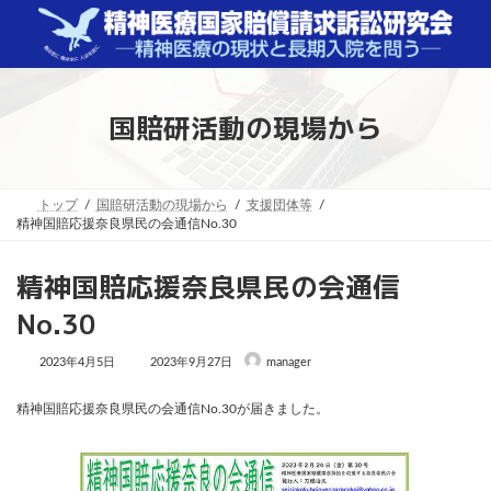
コ
ナ
ン
ビ
テ
ゲ
ン
ー
ツ
シ
へ
ョ
国賠研活動の現場から
ス
ン
キ
に
ッ
移
プ
動
トップ
国賠研活動の現場から
支援団体等
精神国賠応援奈良県民の会通信No.30
精神国賠応援奈良県民の会通信
No.30
最
2023年4月5日
2023年9月27日
manager
終
更
新
精神国賠応援奈良県民の会通信No.30が届きました。
日
時
: