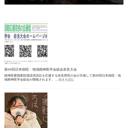
2023年5月16日
第69回日本病院・地域精神医学会総会奈良大会
精神医療国家賠償請求訴訟を応援する奈良県民の会が共催して第69回日本病院・地
:
域精神医学会総会が開催されます。 …
続きを読む
第
69
回
日
本
病
院・
地
域
精
神
医