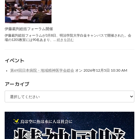
パ
ン
フ
レ
ッ
ト
第
伊藤裁判総括フォーラム開催
9
伊藤裁判総括フォーラムが3月8日、明治学院大学白金キャンパスで開催された。会
版
:
場の1201教室には90名あまり、…
続きを読む
伊
藤
裁
判
イベント
総
括
フ
第69回日本病院・地域精神医学会総会
オン 2026年12月5日 10:30 AM
ォ
ー
アーカイブ
ラ
ム
開
催