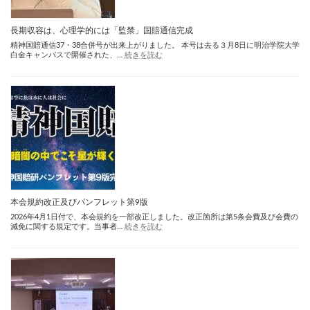
学
会
総
長期収容は、心理学的には「監禁」国賠通信完成
会
精神国賠通信37・38合併号が出来上がりました。 本号は去る３月8日に明治学院大学
奈
:
白金キャンパスで開催された、…
続きを読む
良
長
大
期
会
収
容
は、
心
理
学
的
に
は
「監
禁」
国
賠
本会規約改正及びパンフレット第9版
通
2026年4月1日付で、本会規約を一部改正しました。改正箇所は第5条会費及び会費の
信
:
減免に関する規定です。当事者…
続きを読む
完
本
成
会
規
約
改
正
及
び