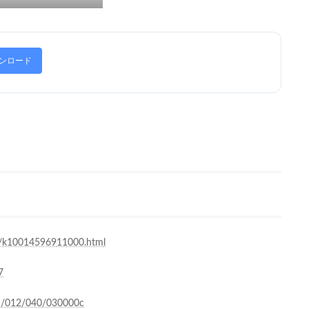
ンロード
1/k100145969
11000.htm
l
7
ddm/012/040/030000c