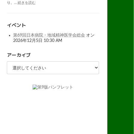
:
り、…
続きを読む
信
パ
伊
完
ン
藤
成
フ
裁
レ
判
イベント
ッ
総
ト
括
第69回日本病院・地域精神医学会総会
オン
第
フ
9
2026年12月5日 10:30 AM
ォ
版
ー
ラ
アーカイブ
ム
開
催