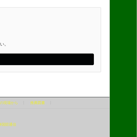
い。
の現場から
推薦図書
神国賠通信