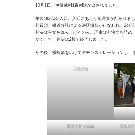
新
10月1日、伊藤裁判1審判決が出されました。
日
時
午後1時30分入廷。入廷にあたり整理券が配られま
:
判冒頭、報道各社による法廷撮影が行なわれ、2分
判決は主文を読み上げたのみ。理由は判決文を読め
かくして、判決は2秒で終了しました。
その後、横断幕を広げてデモンストレーションし、
入廷行動
厚労省前で抗議
長谷川弁