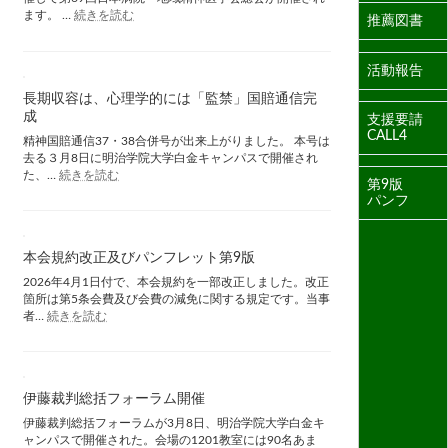
:
ます。 …
続きを読む
推薦図書
第
69
回
活動報告
日
本
長期収容は、心理学的には「監禁」国賠通信完
病
成
支援要請
院・
CALL4
精神国賠通信37・38合併号が出来上がりました。 本号は
地
去る３月8日に明治学院大学白金キャンパスで開催され
域
:
た、…
続きを読む
精
第9版
長
神
パンフ
期
医
収
学
容
会
は、
本会規約改正及びパンフレット第9版
総
心
会
2026年4月1日付で、本会規約を一部改正しました。改正
理
奈
箇所は第5条会費及び会費の減免に関する規定です。当事
学
:
良
者…
続きを読む
的
本
大
に
会
会
は
規
「監
約
禁」
改
伊藤裁判総括フォーラム開催
国
正
伊藤裁判総括フォーラムが3月8日、明治学院大学白金キ
賠
及
ャンパスで開催された。会場の1201教室には90名あま
通
び