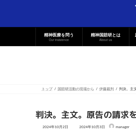
コ
ナ
ン
ビ
テ
ゲ
ン
ー
ツ
シ
へ
ョ
精神医療を問う
精神国賠研とは
ス
ン
Our insistence
About us
キ
に
ッ
移
プ
動
トップ
国賠研活動の現場から
伊藤裁判
判決。主
判決。主文。原告の請求
最
2024年10月2日
2024年10月3日
manager
終
更