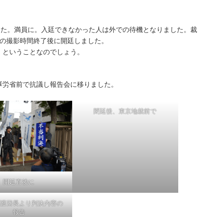
した。満員に。入廷できなかった人は外での待機となりました。裁
間の撮影時間終了後に開廷しました。
、ということなのでしょう。
厚労省前で抗議し報告会に移りました。
閉廷後、東京地裁前で
開廷直後に
護団長より判決内容の
報告