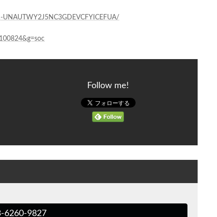
41001-UNAUTWY2J5NC3GDEVCFYICEFUA/
00100824&g=soc
Follow me!
3-6260-9827