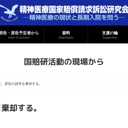
原告・原告予定者から
資料
支援の輪
voice of accuser
Downloads
Supporters
国賠研活動の現場から
文。原告の請求を棄却する。
を棄却する。