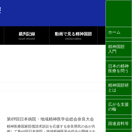
ホーム
裁判記録
動画で見る精神国賠
court record
motionvideo
精神国賠
入門
日本の精神
医療を問う
精神国賠研
とは
広がる支援
の輪
第69回日本病院・地域精神医学会総会奈良大会
国連資料等
精神医療国家賠償請求訴訟を応援する奈良県民の会が共
催して第69回日本病院・地域精神医学会総会が開催され