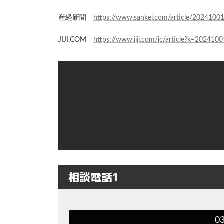
産経新聞
https://www.sankei.com/article/202
JIJI.COM
https://www.jiji.com/jc/article?k=20241
相談電話1
0